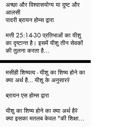
अच्छा और विश्वासयोग्य या दुष्ट और 
आलसी

पादरी ब्रायन होम्स द्वारा

​मत्ती 25:14-30 प्रतिभाओं का यीशु 
का दृष्टान्त है। इसमें यीशु तीन सेवकों 
की तुलना करता है

जब वह चला गया तो उनके स्वामी ने 
उन्हें क्या छोड़ दिया, इसके प्रबंधन के 
मसीही शिष्यत्व - यीशु का शिष्य होने का 
लिए जिम्मेदार।

क्या अर्थ है... यीशु के अनुसार?

दो जिन्हें अधिक जिम्मेदारी मिली, 
उन्होंने अच्छा काम किया लेकिन 
ब्रायन एस होम्स द्वारा

जिसने प्राप्त किया

कम से कम एक बुरा काम किया। पहले 
यीशु का शिष्य होने का क्या अर्थ है? 
दो नौकरों में से प्रत्येक ने अपने स्वामी 
क्या इसका मतलब केवल "की शिक्षाओं 
के धन का निवेश किया और उस राशि 
का पालन करना है?" या इसके अलावा 