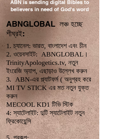
ABN is sending digital Bibles to
believers in need of God's word
ABNGLOBAL লঞ্চ হচ্ছে
শীঘ্রই:
1. চ্যানেল: ভারত, বাংলাদেশ এবং চীন
2. ওয়েবসাইট: ABNGLOBAL।
TrinityApologetics.tv, নতুন
ইংরেজি অ্যাপ, এছাড়াও উল্লেখ করুন
3. ABN-এর প্ল্যাটফর্ম ( অনুগ্রহ করে
MI TV STICK এর মত নতুন যুক্ত
করুন
MECOOL KD1 টিভি স্টিক
4: স্যাটেলাইট: দুটি স্যাটেলাইট নতুন
ফ্রিকোয়েন্সি
5. প্রকল্প: