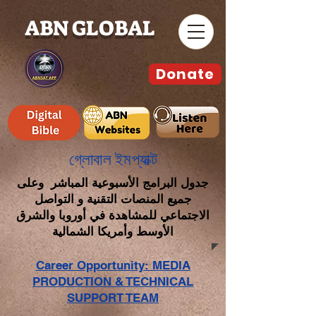
ABN GLOBAL
Donate
গ্লোবাল ইমপ্যাক্ট
جدول البرامج الأسبوعية المباشر وعلى
جميع المنصات التقنية و التواصل
الاجتماعي للمشاهدة في أوروبا والشرق
الأوسط وأمريكا الشمالية
Career Opportunity: MEDIA
PRODUCTION & TECHNICAL
SUPPORT TEAM