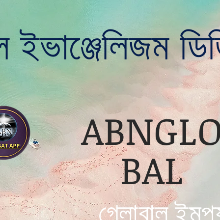
ল ইভাঞ্জেলিজম ডিজ
ABNGL
BAL
গ্লোবাল ইমপ্য