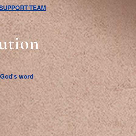
L SUPPORT TEAM
bution
f God's word