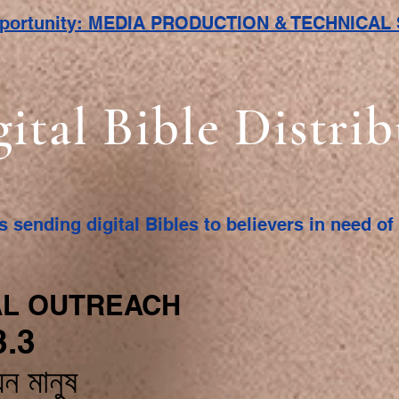
pportunity: MEDIA PRODUCTION & TECHNICA
gital Bible Distri
s sending digital Bibles to believers in need o
L OUTREACH
3.3
়ন মানুষ