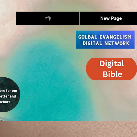
বাড়ি
New Page