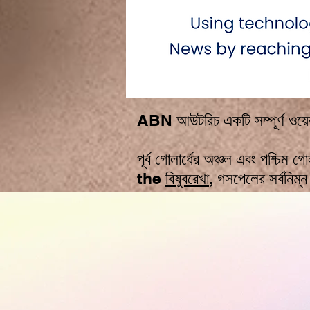
ABN আউটরিচ একটি সম্পূর্ণ ওয়েব-
পূর্ব গোলার্ধের অঞ্চল এবং পশ্চিম
the
বিষুবরেখা
, গসপেলের সর্বনিম্