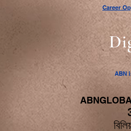
Career O
Di
ABN i
ABNGLOBA
বিলিয