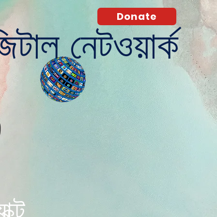
Donate
িটাল নেটওয়ার্ক
O
াক্ট