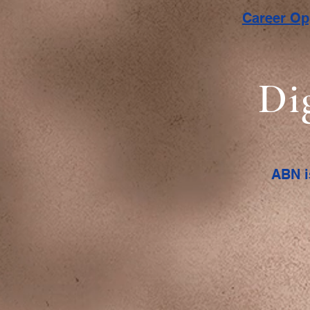
Career O
Di
ABN i