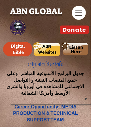
ABN GLOBAL
Donate
গ্লোবাল ইমপ্যাক্ট
جدول البرامج الأسبوعية المباشر وعلى
جميع المنصات التقنية و التواصل
الاجتماعي للمشاهدة في أوروبا والشرق
الأوسط وأمريكا الشمالية
Career Opportunity: MEDIA
PRODUCTION & TECHNICAL
SUPPORT TEAM