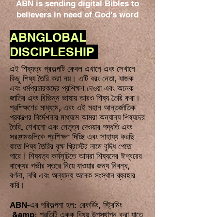
ABN is sending digital Bibles to
believers in need of God's word
ABNGLOBAL
DISCIPLESHIP
এই শিষ্যত্ব প্রকল্পটি কেবল এখানে এবং সেখানে
কিছু শিষ্য তৈরি করা নয়। এটি বরং নেতা, যাজক
এবং ধর্মপ্রচারকদের প্রশিক্ষণ দেওয়া এবং অনেক
জাতির এবং বিভিন্ন ভাষায় আরও শিষ্য তৈরি করা।
প্রশিক্ষণের মাধ্যমে, এবং এই মহান আন্তর্জাতিক
প্রকল্পের নির্দেশনার মাধ্যমে আমরা অন্যান্য শিষ্যদের
তৈরি, শেখানো এবং নেতৃত্ব দেওয়ার পদ্ধতি এবং
সরঞ্জামগুলিকে প্রশিক্ষণ দিচ্ছি এবং সাহায্য করছি
যাতে শিষ্য তৈরির বৃক্ষ খ্রিস্টের নামে বৃদ্ধি পেতে
পারে। শিষ্যত্ব কর্মসূচিতে আমরা শিষ্যদের ঈশ্বরের
বাক্যের গভীর স্তরে নিয়ে যাওয়ার জন্য নিবন্ধ,
বর্ণনা, নথি এবং অন্যান্য অনেক সংস্থান ব্যবহার
করি।
ABN-এর পরিকল্পনা হল: রেকর্ডিং, স্ট্রিমিং
&amp; প্রতিটি একক বিষয় উপস্থাপন করা যাতে