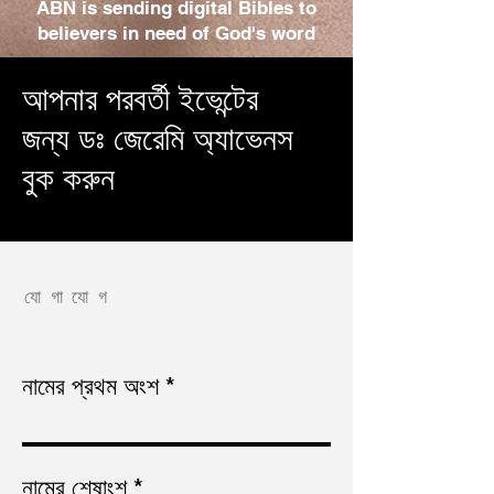
ABN is sending digital Bibles to
believers in need of God's word
আপনার পরবর্তী ইভেন্টের
জন্য ডঃ জেরেমি অ্যাভেনস
বুক করুন
যোগাযোগ
নামের প্রথম অংশ
নামের শেষাংশ