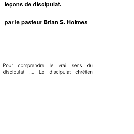
leçons de discipulat.
par le pasteur Brian S. Holmes
Nous vous invitons à explorer d'autres
domaines de ressources bibliques
disponibles avec nous et à en savoir plus
sur le ministère ABN.
Pour comprendre le vrai sens du
discipulat .... Le discipulat chrétien
implique une relation avec un maître
enseignant, suivant et apprenant un
mode de vie parce que l'enseignement
façonne votre propre vision du monde.
Jésus est le maître enseignant que nous
suivons à travers ses enseignements de
la Bible.
Suivez les leçons de formation de