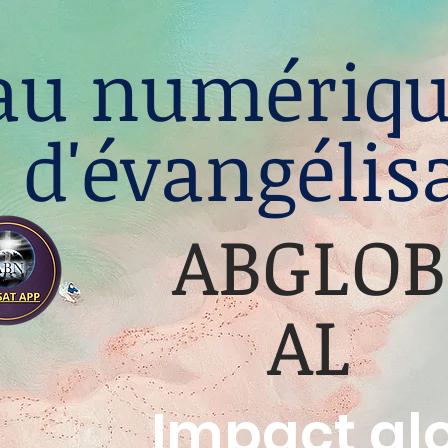
au numériqu
d'évangélis
ABGLOB
AL
Impact gl