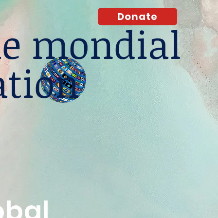
Donate
e mondial
ation
obal