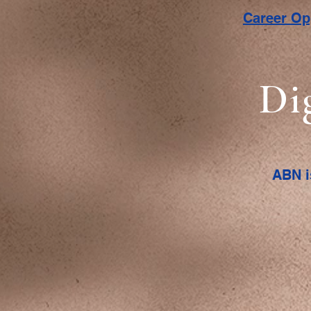
Career O
Di
ABN i