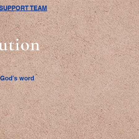
L SUPPORT TEAM
bution
f God's word