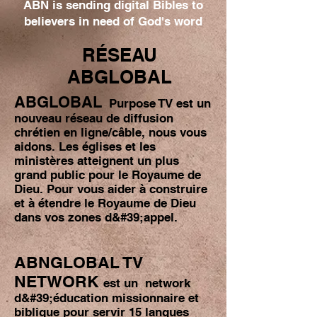
ABN is sending digital Bibles to
believers in need of God's word
RÉSEAU
ABGLOBAL
ABGLOBAL
Purpose TV est un
nouveau réseau de diffusion
chrétien en ligne/câble, nous vous
aidons. Les églises et les
ministères atteignent un plus
grand public pour le Royaume de
Dieu. Pour vous aider à construire
et à étendre le Royaume de Dieu
dans vos zones d&#39;appel.
ABNGLOBAL TV
NETWORK
est un network
d&#39;éducation missionnaire et
biblique pour servir 15 langues