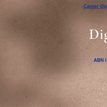
Career O
Di
ABN i