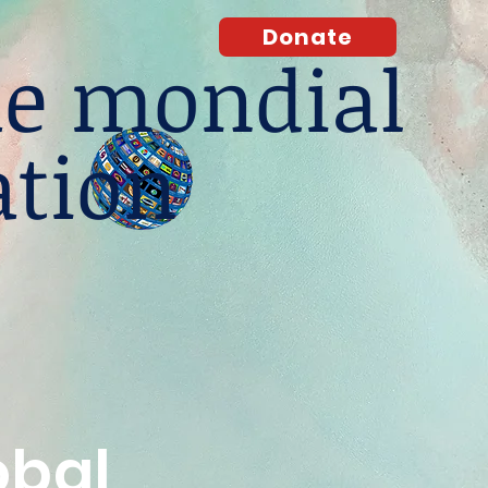
Donate
e mondial
ation
obal