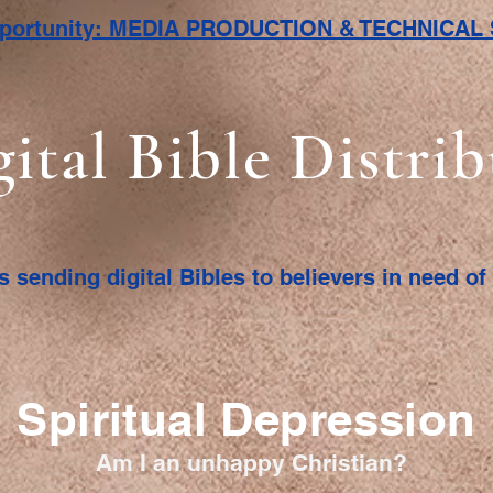
pportunity: MEDIA PRODUCTION & TECHNICA
gital Bible Distri
s sending digital Bibles to believers in need o
Spiritual Depression
Am I an unhappy Christian?