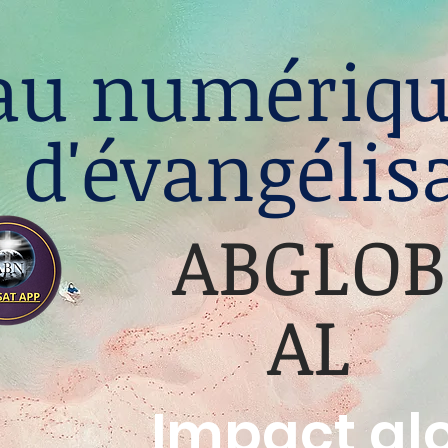
au numériqu
d'évangélis
ABGLOB
AL
Impact gl