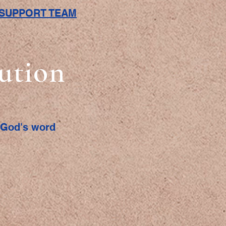
L SUPPORT TEAM
bution
f God's word