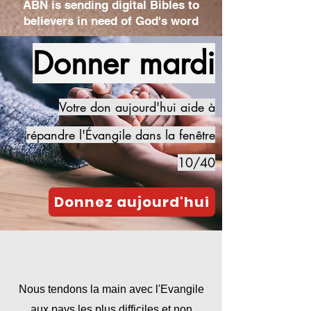
ABN is sending digital Bibles to
believers in need of God's word
Donner mardi
Votre don aujourd'hui aide à
répandre l'Évangile dans la fenêtre
10/40
Donnez aujourd'hui
Nous tendons la main avec l'Evangile
aux pays les plus difficiles et non