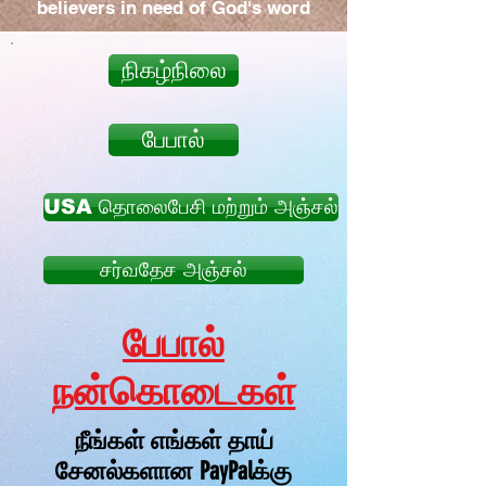
believers in need of God's word
நிகழ்நிலை
பேபால்
USA தொலைபேசி மற்றும் அஞ்சல்
சர்வதேச அஞ்சல்
பேபால்
நன்கொடைகள்
நீங்கள் எங்கள் தாய்
சேனல்களான PayPalக்கு