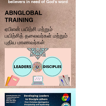
believers in need of God's word
ABNGLOBAL
TRAINING
ஏபிஎன் பயிற்சி மற்றும்
பயிற்சித் தலைவர்கள் மற்றும்
புதிய மாணவர்கள்