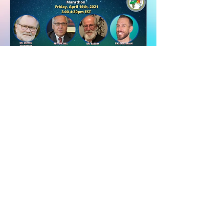
بكل تأكيد نحن في الارامية نسعى
جاهدين بتدريب الكوادر التي قبلت
الرب مخلصاً شخصياب ليقوموا بد.
وبدورهم يقومون بزرع كنائس ومراكز
تبشيرية لكي تنتشر كلمة الرب في هذه
البلاد المتسعة الارجاء.
+1 248 416 1300
www.abnsat.com
ஏபிஎன் அஞ்சல் பெட்டி
724 சுவர் ஏரி,