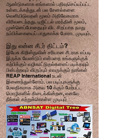
ஆண்டுகளாக எங்களால் பதிவுசெய்யப்பட்ட
உள்ளடக்கத்துடன் பல சேனல்களை
வெளியிடுவதன் மூலம் அதிவேகமாக
விரிவடைந்தது. டிஜிட்டல் மரத்தின் மூலம்,
முன்னெப்போதையும் விட சிறப்பாக நமது
நம்பிக்கையைப் பாதுகாக்க போராட முடியும்.
இது என்ன சீடர் திட்டம்?
இயேசு கிறிஸ்துவின் சரியான சீடராக எப்படி
இருக்க வேண்டும் என்பதை உங்களுக்குக்
கற்பிக்கும் வழிகாட்டுதல்களைப் படிக்கவும்
பின்பற்றவும் விரும்பும் எவருக்கும் நாங்கள்
REAP International உடன்
இணைந்துள்ளோம். பல படிப்புகளுக்கு
மேலதிகமாக அவை 10 க்கும் மேற்பட்ட
மொழிகளில் கிடைக்கின்றன, எனவே
நீங்கள் கற்றுக்கொள்ள முடியும்