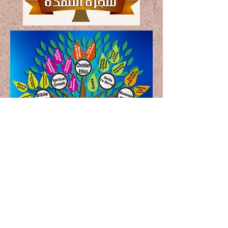
நரபி يد الرب تتحرك وترشد الارامية
بالذهاب. دبر الرب المتكلمين بلغات
ودول مختلفة لتوصيل رسالة الإنجيل
لشعوبهم. بصلاتكم وتعضدكم المستمر
نستطيع ان نقول مع الرب يسوع
&quot; «عِنْدَ النَّاسِ غَيْرُ مُسْتَطَاعٍ