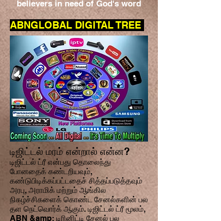
believers in need of God's word
ABNGLOBAL DIGITAL TREE
டிஜிட்டல் மரம் என்றால் என்ன?
டிஜிட்டல் ட்ரீ என்பது தொலைந்து
போனதைக் கண்டறியவும்,
கண்டுபிடிக்கப்பட்டதைச் சித்தப்படுத்தவும்
அரபு, அராமிக் மற்றும் ஆங்கில
நிகழ்ச்சிகளைக் கொண்ட சேனல்களின் பல
தள நெட்வொர்க் ஆகும். டிஜிட்டல் ட்ரீ மூலம்,
ABN &amp; டிரினிட்டி சேனல் பல