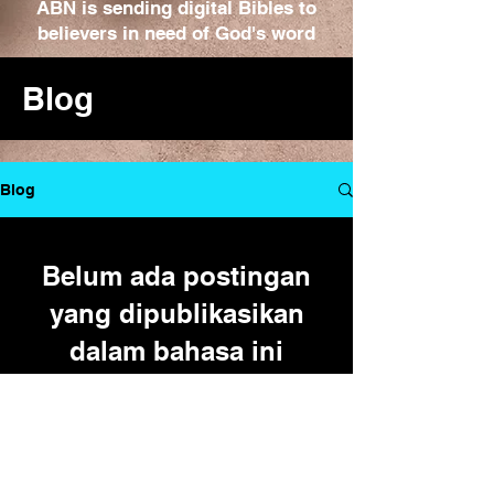
ABN is sending digital Bibles to
believers in need of God's word
Blog
Blog
Belum ada postingan
yang dipublikasikan
dalam bahasa ini
Setelah postingan dipublikasikan,
Anda akan melihatnya di sini.