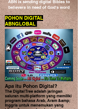
ABN is sending digital Bibles to
believers in need of God's word
POHON DIGITAL
ABNGLOBAL
Apa itu Pohon Digital?
The Digital Tree adalah jaringan
saluran multi-platform yang memiliki
program bahasa Arab, Aram &amp;
Inggris untuk menemukan yang