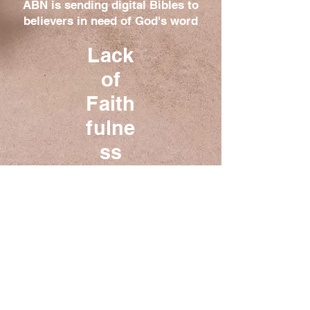
ABN is sending digital Bibles to
believers in need of God's word
Lack
of
Faith
fulne
ss
One foot in the world and one
foot in the kingdom
+1 248 416 1300
www.abnsat.com
PO Box ABN
724 Danau