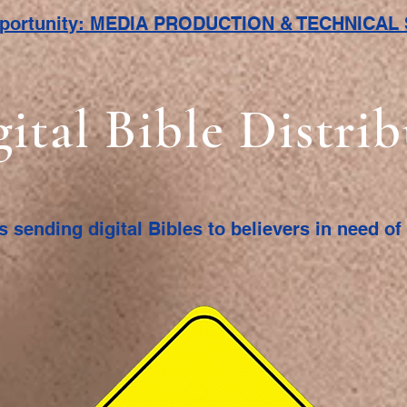
pportunity: MEDIA PRODUCTION & TECHNICA
gital Bible Distri
s sending digital Bibles to believers in need o