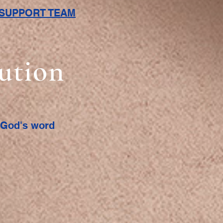
L SUPPORT TEAM
bution
f God's word