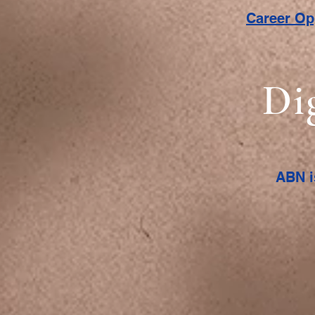
Career O
Di
ABN i