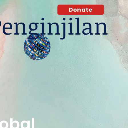
Donate
Penginjilan
obal