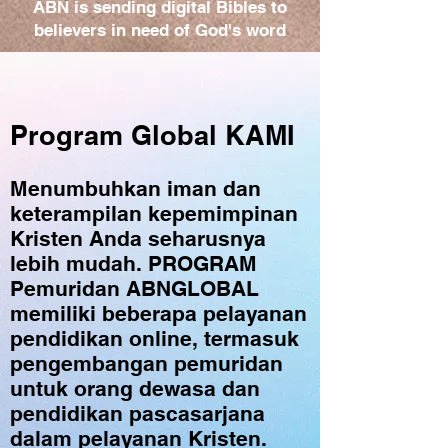
ABN is sending digital Bibles to
believers in need of God's word
Program Global KAMI
Menumbuhkan iman dan
keterampilan kepemimpinan
Kristen Anda seharusnya
lebih mudah. PROGRAM
Pemuridan ABNGLOBAL
memiliki beberapa pelayanan
pendidikan online, termasuk
pengembangan pemuridan
untuk orang dewasa dan
pendidikan pascasarjana
dalam pelayanan Kristen.