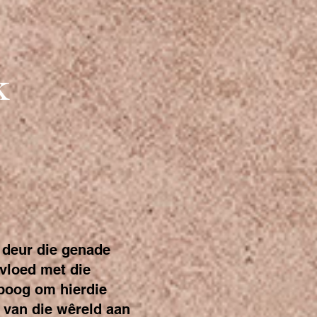
k
 deur die genade
vloed met die
poog om hierdie
e van die wêreld aan