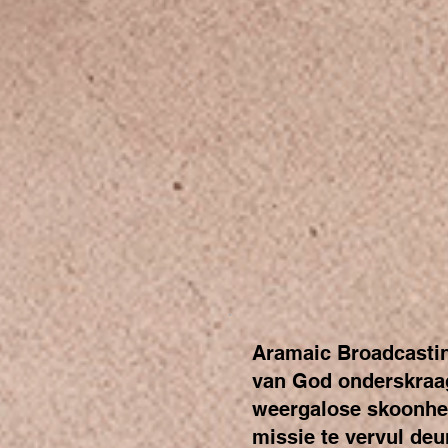
Aramaic Broadcastin
van God onderskraag
weergalose skoonhei
missie te vervul deu