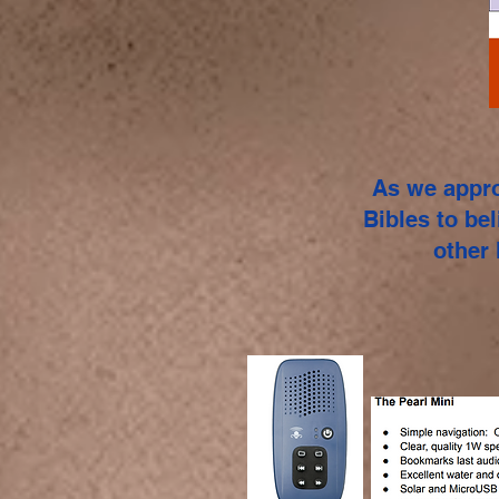
As we appro
Bibles to be
other 