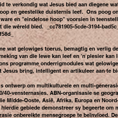
eid te verkondig wat Jesus bied aan diegene wa
hoop en geestelike duisternis leef. Ons poog o
n ware en "eindelose hoop" voorsien in teenstel
t die wêreld bied. _cc781905-5cde-3194-bad5c
f58d_
 wat gelowiges toerus, bemagtig en verlig de
meking van die lewe kan leef en 'n plesier kan 
ons programme onderrigmodules wat gelowiges 
Jesus bring, intelligent en artikuleer aan te bi
 ontwerp om multikulturele en multi-generasie
 10/40-vensternasies. ABN-organisasie se geogr
 die Midde-Ooste, Asië, Afrika, Europa en Noor
p hierdie gebiede demonstreer sy begeerte om 
rasie onbereikte mensegroepe te beïnvloed. Deu