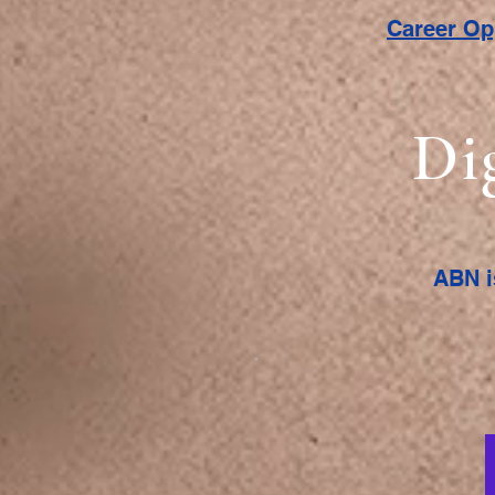
Career O
Di
ABN i