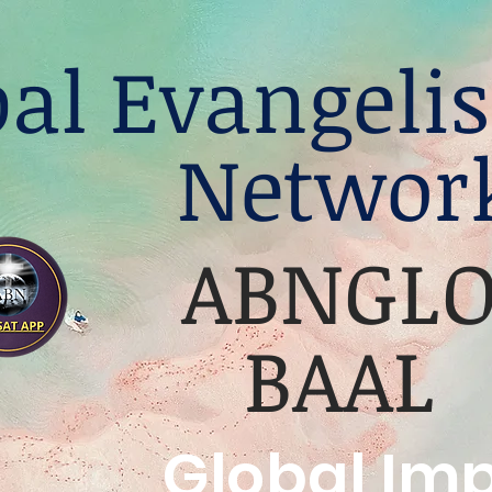
bal Evangelis
Networ
ABNGL
BAAL
Global Im