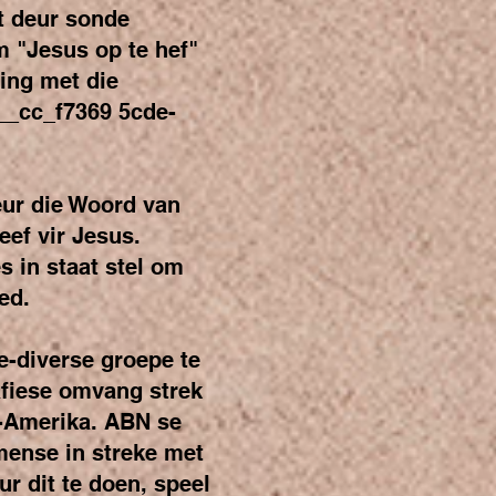
t deur sonde
m "Jesus op te hef"
ling met die
__cc_f7369 5cde-
ur die Woord van
leef vir Jesus.
in staat stel om
ed.
-diverse groepe te
afiese omvang strek
d-Amerika. ABN se
mense in streke met
r dit te doen, speel