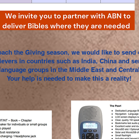
ach the Giving season, we would like to send 4
lievers in countries such as India, China and se
language groups in the Middle East and Central
Your help is needed to make this a reality!