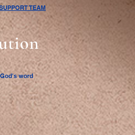
L SUPPORT TEAM
bution
f God's word