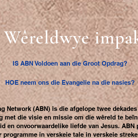
Wêreldwye impa
IS ABN Voldoen aan die Groot Opdrag?
HOE neem ons die Evangelie na die nasies?
g Network (ABN) is die afgelope twee dekades
 met die visie en missie om die wêreld te beïn
d en onvoorwaardelike liefde van Jesus. ABN 
r programme in verskeie tale in verskeie strek