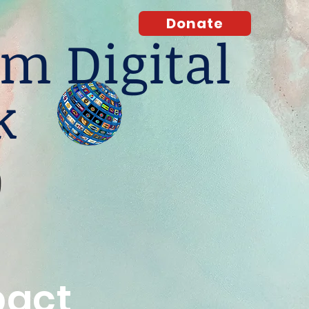
Donate
m Digital
k
O
pact