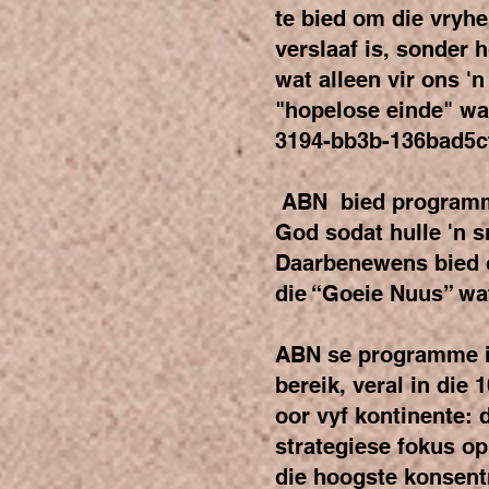
te bied om die vryh
verslaaf is, sonder 
wat alleen vir ons '
"hopelose einde" wa
3194-bb3b-136bad5c
ABN bied programme
God sodat hulle 'n s
Daarbenewens bied 
die “Goeie Nuus” wat 
ABN se programme is
bereik, veral in die
oor vyf kontinente:
strategiese fokus o
die hoogste konsent