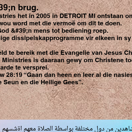
9;n brug.
tries het in 2005 in DETROIT MI ontstaan om
ou word met die vermoë om dit te doen.
 God &#39;n mens tot bediening roep.
ige dissipelskapprogramme vir elkeen in sy 
ld te bereik met die Evangelie van Jesus Ch
 Ministries is daaraan gewy om Christene to
arde te versprei.
28:19 “Gaan dan heen en leer al die nasies,
e Seun en die Heilige Gees”.
اهدين من دول مختلفة بواسطة الصلاة معهم اةشسهم