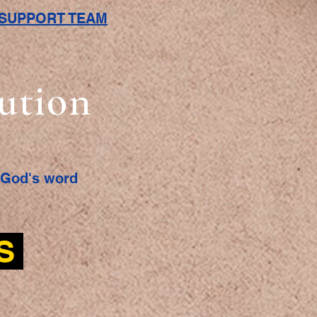
L SUPPORT TEAM
bution
f God's word
ES