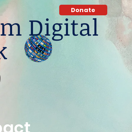
Donate
m Digital
k
O
pact