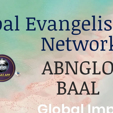
bal Evangelis
Networ
ABNGL
BAAL
Global Im