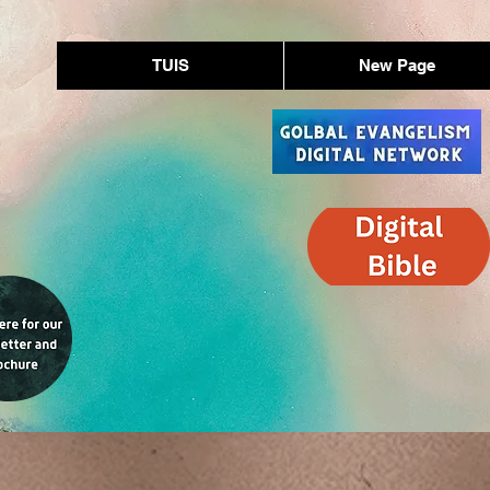
TUIS
New Page