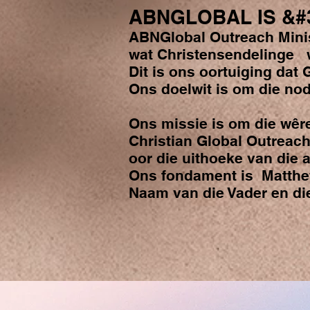
ABNGLOBAL IS &#3
ABNGlobal Outreach Minis
wat Christensendelinge w
Dit is ons oortuiging dat
Ons doelwit is om die nod
Ons missie is om die wêre
Christian Global Outreach
oor die uithoeke van die a
Ons fondament is Matthew 
Naam van die Vader en di