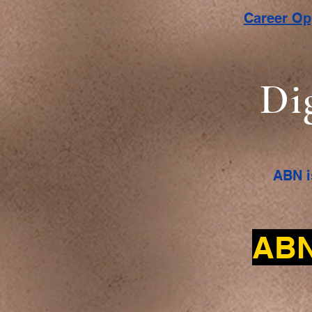
Career O
Di
ABN i
ABN