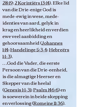
28:19
;
2 Korintiërs 13:14
). Elke lid
van die Drie-enige God is
mede-ewig in wese, mede-
identies van aard, gelyk in
krag en heerlikheid en verdien
ewe veel aanbidding en
gehoorsaamheid (
Johannes
1:14
;
Handelinge 5:3-4
;
Hebreërs
1:1-3
).
…God die Vader, die eerste
Persoon van die Drie-eenheid,
is die almagtige Heerser en
Skepper van die heelal
(
Genesis 1:1-31
;
Psalm 146:6
) en
is soewerein in beide skepping
en verlossing (
Romeine 11:36
).