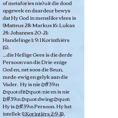
of metafories nie) uit die dood
opgewek en daardeur bewys
dat Hy God in menslike vlees is
(Matteus 28; Markus 16; Lukas
24; Johannes 20-21;
Handelinge 1; 9; 1 Korinthiërs
15).
...die Heilige Gees is die derde
Persoon van die Drie-enige
God en, net soos die Seun,
mede-ewig en gelyk aan die
Vader. Hy is nie &#39;n
&quot;dit&quot; nie en is nie
&#39;n &quot;dwing;&quot;
Hy is &#39;n Persoon. Hy het
intellek (
1 Korintiërs 2:9-11
),