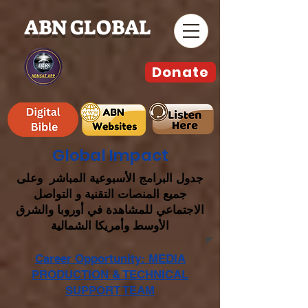
ABN GLOBAL
Donate
Global Impact
جدول البرامج الأسبوعية المباشر وعلى
جميع المنصات التقنية و التواصل
الاجتماعي للمشاهدة في أوروبا والشرق
الأوسط وأمريكا الشمالية
Career Opportunity: MEDIA
PRODUCTION & TECHNICAL
SUPPORT TEAM