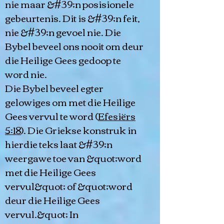
nie maar &#39;n posisionele
gebeurtenis. Dit is &#39;n feit,
nie &#39;n gevoel nie. Die
Bybel beveel ons nooit om deur
die Heilige Gees gedoop te
word nie.
Die Bybel beveel egter
gelowiges om met die Heilige
Gees vervul te word (
Efesiërs
5:18
). Die Griekse konstruk in
hierdie teks laat &#39;n
weergawe toe van &quot;word
met die Heilige Gees
vervul&quot; of &quot;word
deur die Heilige Gees
vervul.&quot; In