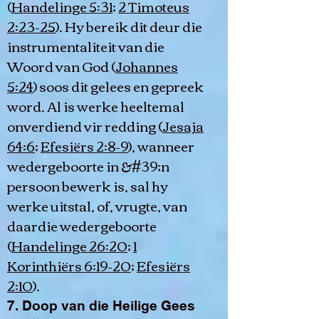
(
Handelinge 5:31
;
2 Timoteus
2:23-25
). Hy bereik dit deur die
instrumentaliteit van die
Woord van God (
Johannes
5:24
) soos dit gelees en gepreek
word. Al is werke heeltemal
onverdiend vir redding (
Jesaja
64:6
;
Efesiërs 2:8-9
), wanneer
wedergeboorte in &#39;n
persoon bewerk is, sal hy
werke uitstal, of, vrugte, van
daardie wedergeboorte
(
Handelinge 26:20
;
1
Korinthiërs 6:19-20
;
Efesiërs
2:10
).
7. Doop van die Heilige Gees