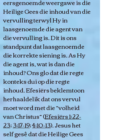
eersgenoemde weergawe is die
Heilige Gees die inhoud van die
vervulling terwyl Hy in
laasgenoemde die agent van
die vervulling is. Dit is ons
standpunt dat laasgenoemde
die korrekte siening is. As Hy
die agent is, wat is dan die
inhoud? Ons glo dat die regte
konteks dui op die regte
inhoud. Efesiërs beklemtoon
herhaaldelik dat ons vervul
moet word met die “volheid
van Christus” (
Efesiërs 1:22-
23
;
3:17-19
;
4:10-13
). Jesus het
self gesê dat die Heilige Gees