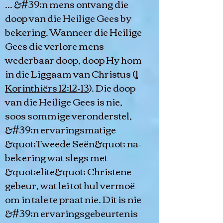
... &#39;n mens ontvang die
doop van die Heilige Gees by
bekering. Wanneer die Heilige
Gees die verlore mens
wederbaar doop, doop Hy hom
in die Liggaam van Christus (
1
Korinthiërs 12:12-13
). Die doop
van die Heilige Gees is nie,
soos sommige veronderstel,
&#39;n ervaringsmatige
&quot;Tweede Seën&quot; na-
bekering wat slegs met
&quot;elite&quot; Christene
gebeur, wat lei tot hul vermoë
om in tale te praat nie. Dit is nie
&#39;n ervaringsgebeurtenis