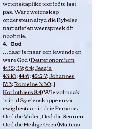
wetenskaplike teorieë te laat
pas. Ware wetenskap
ondersteun altyd die Bybelse
narratief en weerspreek dit
nooit nie.
4. God
…daar is maar een lewende en
ware God (
Deuteronomium
4:35
;
39
;
6:4
;
Jesaja
43:10
;
44:6
;
45:5-7
;
Johannes
17:3
;
Romeine 3:30
;
1
Korinthiërs 8:4
) Wie volmaak
is in al Sy eienskappe en vir
ewig bestaan in drie Persone:
God die Vader, God die Seun en
God die Heilige Gees (
Matteus