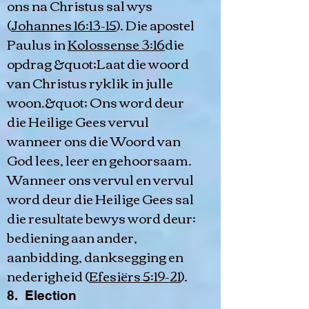
ons na Christus sal wys
(
Johannes 16:13-15
). Die apostel
Paulus in
Kolossense 3:16
die
opdrag &quot;Laat die woord
van Christus ryklik in julle
woon.&quot; Ons word deur
die Heilige Gees vervul
wanneer ons die Woord van
God lees, leer en gehoorsaam.
Wanneer ons vervul en vervul
word deur die Heilige Gees sal
die resultate bewys word deur:
bediening aan ander,
aanbidding, danksegging en
nederigheid (
Efesiërs 5:19-21
).
8. Election