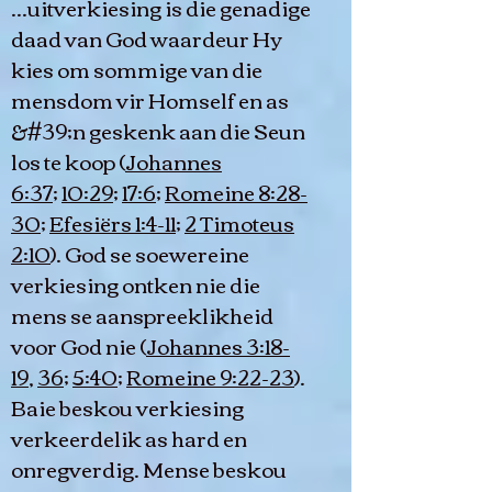
...uitverkiesing is die genadige
daad van God waardeur Hy
kies om sommige van die
mensdom vir Homself en as
&#39;n geskenk aan die Seun
los te koop (
Johannes
6:37
;
10:29
;
17:6
;
Romeine 8:28-
30
;
Efesiërs 1:4-11
;
2 Timoteus
2:10
). God se soewereine
verkiesing ontken nie die
mens se aanspreeklikheid
voor God nie (
Johannes 3:18-
19
,
36
;
5:40
;
Romeine 9:22-23
).
Baie beskou verkiesing
verkeerdelik as hard en
onregverdig. Mense beskou