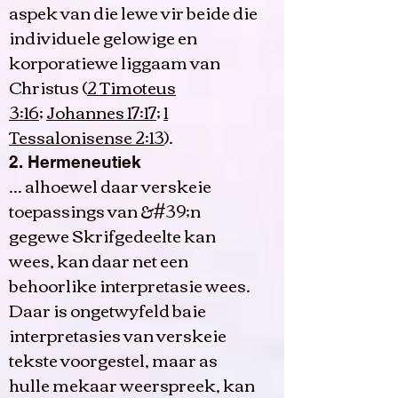
aspek van die lewe vir beide die
individuele gelowige en
korporatiewe liggaam van
Christus (
2 Timoteus
3:16
;
Johannes 17:17
;
1
Tessalonisense 2:13
).
2. Hermeneutiek
... alhoewel daar verskeie
toepassings van &#39;n
gegewe Skrifgedeelte kan
wees, kan daar net een
behoorlike interpretasie wees.
Daar is ongetwyfeld baie
interpretasies van verskeie
tekste voorgestel, maar as
hulle mekaar weerspreek, kan