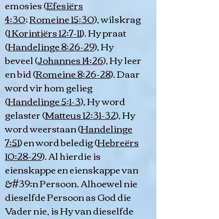
emosies (
Efesiërs
4:30
;
Romeine 15:30
), wilskrag
(
1 Korintiërs 12:7-11
). Hy praat
(
Handelinge 8:26-29
), Hy
beveel (
Johannes 14:26
), Hy leer
en bid (
Romeine 8:26-28
). Daar
word vir hom gelieg
(
Handelinge 5:1-3
), Hy word
gelaster (
Matteus 12:31-32
), Hy
word weerstaan (
Handelinge
7:51
) en word beledig (
Hebreërs
10:28-29
). Al hierdie is
eienskappe en eienskappe van
&#39;n Persoon. Alhoewel nie
dieselfde Persoon as God die
Vader nie, is Hy van dieselfde