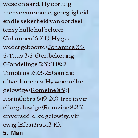
wese en aard. Hy oortuig
mense van sonde, geregtigheid
en die sekerheid van oordeel
tensy hulle hul bekeer
(
Johannes 16:7-11
). Hy gee
wedergeboorte (
Johannes 3:1-
5
;
Titus 3:5-6
) en bekering
(
Handelinge 5:31
;
11:18
;
2
Timoteus 2:23-25
) aan die
uitverkorenes. Hy woon elke
gelowige (
Romeine 8:9
;
1
Korinthiërs 6:19-20
), tree in vir
elke gelowige (
Romeine 8:26
)
en verseël elke gelowige vir
ewig (
Efesiërs 1:13-14
).
5. Man