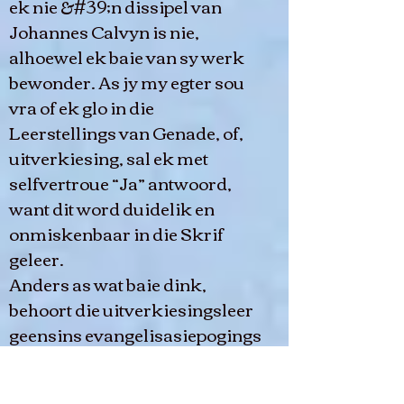
ek nie &#39;n dissipel van
Johannes Calvyn is nie,
alhoewel ek baie van sy werk
bewonder. As jy my egter sou
vra of ek glo in die
Leerstellings van Genade, of,
uitverkiesing, sal ek met
selfvertroue “Ja” antwoord,
want dit word duidelik en
onmiskenbaar in die Skrif
geleer.
Anders as wat baie dink,
behoort die uitverkiesingsleer
geensins evangelisasiepogings
en/of &#39;n beroep op mense
te verhinder om te bekeer en