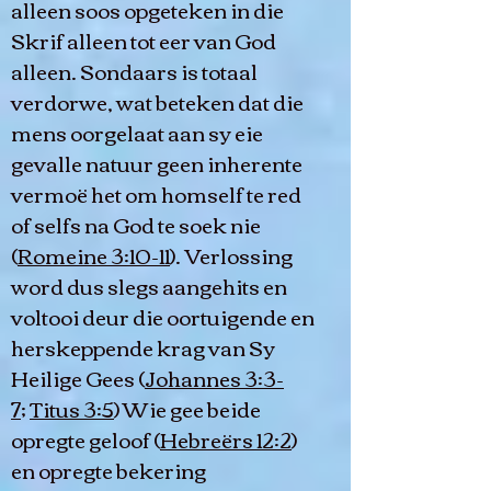
alleen soos opgeteken in die
Skrif alleen tot eer van God
alleen. Sondaars is totaal
verdorwe, wat beteken dat die
mens oorgelaat aan sy eie
gevalle natuur geen inherente
vermoë het om homself te red
of selfs na God te soek nie
(
Romeine 3:10-11
). Verlossing
word dus slegs aangehits en
voltooi deur die oortuigende en
herskeppende krag van Sy
Heilige Gees (
Johannes 3:3-
7
;
Titus 3:5
) Wie gee beide
opregte geloof (
Hebreërs 12:2
)
en opregte bekering