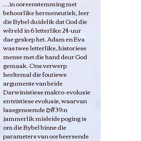
…in ooreenstemming met
behoorlike hermeneutiek, leer
die Bybel duidelik dat God die
wêreld in 6 letterlike 24-uur
dae geskep het. Adam en Eva
was twee letterlike, historiese
mense met die hand deur God
gemaak. Ons verwerp
heeltemal die foutiewe
argumente van beide
Darwinistiese makro-evolusie
en teïstiese evolusie, waarvan
laasgenoemde &#39;n
jammerlik misleide poging is
om die Bybel binne die
parameters van oorheersende