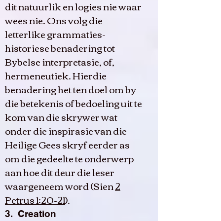
dit natuurlik en logies nie waar
wees nie. Ons volg die
letterlike grammaties-
historiese benadering tot
Bybelse interpretasie, of,
hermeneutiek. Hierdie
benadering het ten doel om by
die betekenis of bedoeling uit te
kom van die skrywer wat
onder die inspirasie van die
Heilige Gees skryf eerder as
om die gedeelte te onderwerp
aan hoe dit deur die leser
waargeneem word (Sien
2
Petrus 1:20-21
).
3. Creation