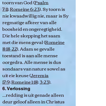
toorn van God (
Psalm
7:11
;
Romeine 6:23
). Sy toorn is
nie kwaadwillig nie, maar is Sy
regmatige afkeer van alle
boosheid en ongeregtigheid.
Die hele skepping het saam
met die mens geval (
Romeine
8:18-22
). Adam se gevalle
toestand is aan alle mense
oorgedra. Alle mense is dus
sondaars van nature sowel as
uit eie keuse (
Jeremia
17:9
;
Romeine 1:18
;
3:23
).
6. Verlossing
...redding is uit genade alleen
deur geloof alleen in Christus