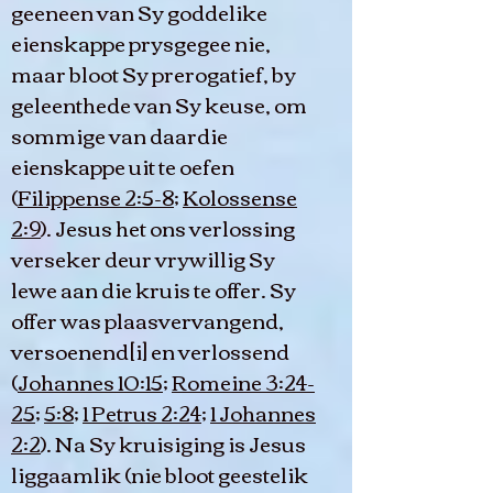
geeneen van Sy goddelike
eienskappe prysgegee nie,
maar bloot Sy prerogatief, by
geleenthede van Sy keuse, om
sommige van daardie
eienskappe uit te oefen
(
Filippense 2:5-8
;
Kolossense
2:9
). Jesus het ons verlossing
verseker deur vrywillig Sy
lewe aan die kruis te offer. Sy
offer was plaasvervangend,
versoenend[i] en verlossend
(
Johannes 10:15
;
Romeine 3:24-
25
;
5:8
;
1 Petrus 2:24
;
1 Johannes
2:2
). Na Sy kruisiging is Jesus
liggaamlik (nie bloot geestelik