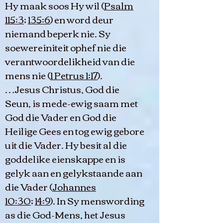
Hy maak soos Hy wil (
Psalm
115:3
;
135:6
) en word deur
niemand beperk nie. Sy
soewereiniteit ophef nie die
verantwoordelikheid van die
mens nie (
1 Petrus 1:17
).
…Jesus Christus, God die
Seun, is mede-ewig saam met
God die Vader en God die
Heilige Gees en tog ewig gebore
uit die Vader. Hy besit al die
goddelike eienskappe en is
gelyk aan en gelykstaande aan
die Vader (
Johannes
10:30
;
14:9
). In Sy menswording
as die God-Mens, het Jesus