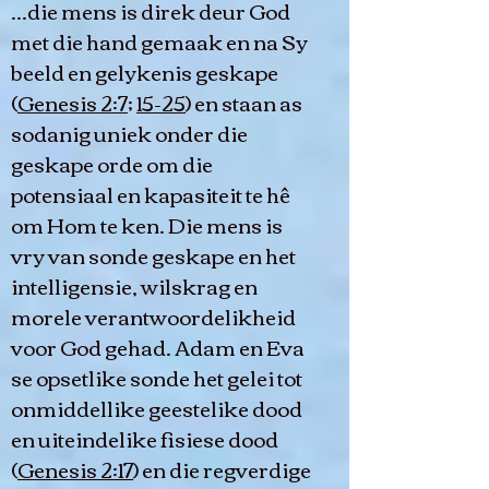
...die mens is direk deur God
met die hand gemaak en na Sy
beeld en gelykenis geskape
(
Genesis 2:7
;
15-25
) en staan as
sodanig uniek onder die
geskape orde om die
potensiaal en kapasiteit te hê
om Hom te ken. Die mens is
vry van sonde geskape en het
intelligensie, wilskrag en
morele verantwoordelikheid
voor God gehad. Adam en Eva
se opsetlike sonde het gelei tot
onmiddellike geestelike dood
en uiteindelike fisiese dood
(
Genesis 2:17
) en die regverdige