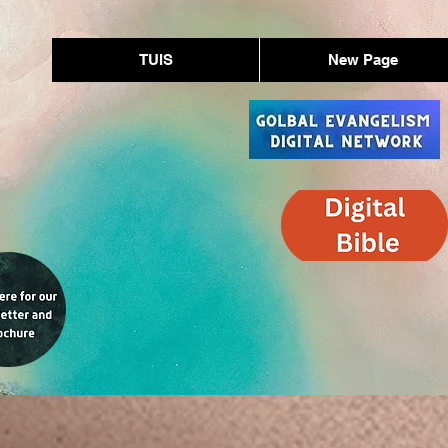
TUIS
New Page