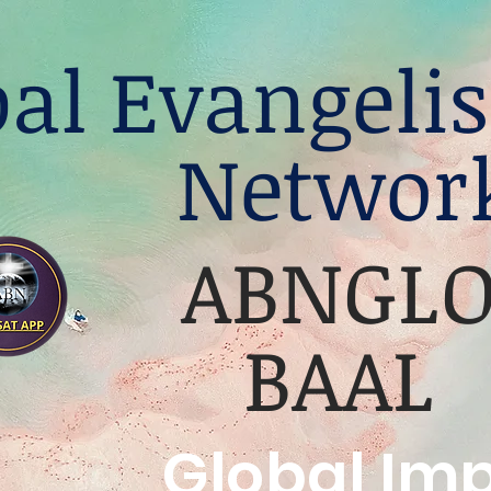
bal Evangelis
Networ
ABNGL
BAAL
Global Im