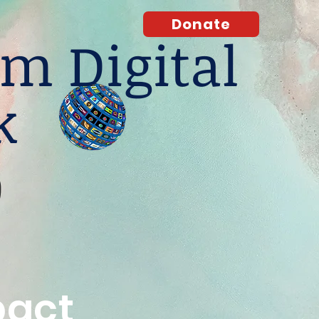
Donate
m Digital
k
O
pact