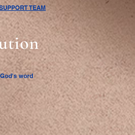
L SUPPORT TEAM
bution
f God's word