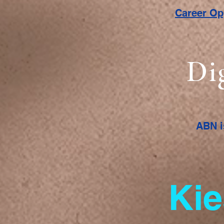
Career O
Di
ABN i
Kie