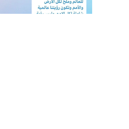
الرب يسوع اوصانا
بالذهاب: الذهاب
يتطلب سرعة
انتشار الاخبار
السارة لكل من يمع
ويشج ه خ خطةص
سص ج س س ب