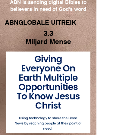
ABN is sending digital Bibles to
believers in need of God's word
ABNGLOBALE UITREIK
3.3
Miljard Mense