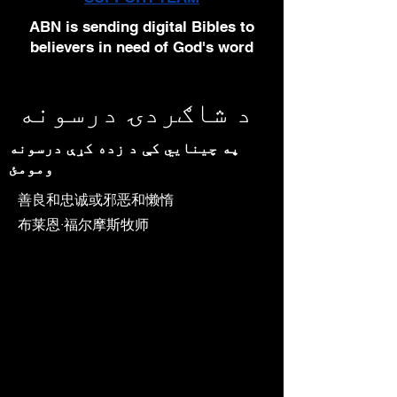
ABN is sending digital Bibles to
believers in need of God's word
د شاګردۍ درسونه
په چینایي کې د زده کړې درسونه
ومومئ
善良和忠诚或邪恶和懒惰
布莱恩·福尔摩斯牧师