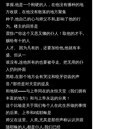
掌握.他是一个刚硬的人，在他没有播种的地
方收获，在他没有散落的地方聚集
种子.他自己的心与师父不和,影响了他的行
为。楼主的回答是
震惊:"'你这个又恶又懒的仆人！取他的才干,
赐给有十的人
人才。 因为凡有的，还要加给他,他就有丰
盛。但从一
谁没有,连他所有的也要被夺走。把无用的仆
人扔到外面
黑暗.在那个地方会有哭泣和咬牙切齿的声
音."那些是对天堂的提及
和地狱——与上帝同在的永恒天堂（我们拥有
丰富的地方）和与上帝永远的分离！
这个比喻是关于我们每个人在此生所做的事情
的后果。上帝和/或耶稣是
师父在这里。人类,尤其是那些声称认识并跟
随耶稣的人,都是仆人.我们已经