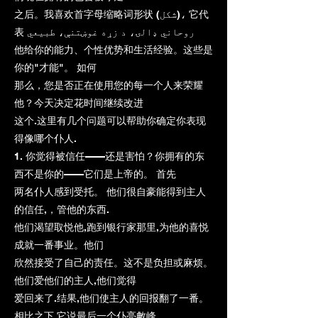
之后。我喜欢首字母缩略词形状 (شکل)، 它代
表 روحاني ډالۍ، د زړه غوښتنې، طبیعي
他给你的能力、个性优势和生活经验。这些是
你的"才能"。 如何
那么，您是否正在使用您的每一个人来荣耀
他？今天决定花时间继续改进
这个.这里有几个问题可以帮助你确定你表现
得像哪个仆人.
1. 你觉得被信任——还是害怕？你拥有的东
西不是你的——它们是上帝的。 首先
两名仆人感到受托。 他们很自豪能得到主人
的信任,，管他的东西.
他们渴望取悦他,跑到银行家那里,为他的喜悦
成就一番事业。他们
欣然接受了自己的责任。这不是负担或麻烦。
他们爱他们的主人,他们觉得
爱回来了.结果,他们使主人的回报翻了一番。
相比之下,它说最后一个仆亮敟峰