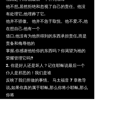
他不想,居然拒绝和忽视了自己的责任。他没
有处理它,他埋葬了它.
他并不骄傲。 他并不急于取悦。他不爱.不,他
在想自己.他有一个
借口.他没有为他所得到的东西承担责任,而是
责备和侮辱他的
掌握.你感谢他给你的东西吗？你渴望为祂的
荣耀管理它吗?
2. 你是好人还是坏人？记住耶稣说最后一个
仆人是邪恶的！我们是谁
反映了我们所做的事情。 马太福音 7 章教导
说,如果你真的属于耶稣,那么你将小耶稣,那么
你将
如果你是一棵好树,你的生命就会结出好果
子。你结出好果子吗?
3. 你是忠实的还是懒惰的？我们对上帝的忠
诚是我们对不当行为的正确回应
我们得到了上帝的恩典。我们现在表明我们对