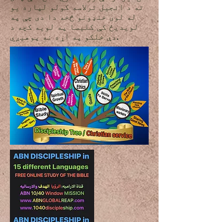
ته د انجیل ترلاسه کولو لپاره یو
له لوی خنډونو څخه دا دی چې په
لویدیځ کې کلیسا په لویه کچه د
دې خلکو په اړه نه پوهیږي.