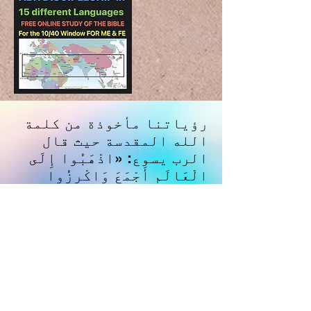
رؤياتنا مأخوذة من كلمة
الله المقدسة حيث قال
الرب يسوع: «اذْهَبُوا إِلَى
الْعَالَمِ أَجْمَعَ وَاكْرِزُوا
بِالإِنْجِيلِ لِلْخَلِيقَةِ كُلِّهَا».
(مرقس 15 : 16).