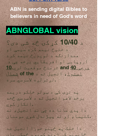
ABN is sending digital Bibles to
believers in need of God's word
ABNGLOBAL vision
د 10/40 کړکۍ څه شی دی؟
د ختیځ نیمه کره سیمې او
همدارنګه د لویدیځ نیمه کره
اروپایی او افریقایي برخه چې د
40 درجې
and
ترمنځ موقعیت لري.
10
استوا
، انجیل ته د
of the
شمال
لږترلږه لاسرسي سره.
په نړۍ کې د ټولو خلکو دریمه
برخه لاهم انجیل ته د لاسرسي څخه
انکار کوي.
دا پدې مانا ده چې نه انجیل، نه
کلیسا، او نه پیژندل شوي مومنان.
دا خلک په ځینو خورا انجیل ضد
ځایونو کې ژوند کوي. د ځمکې پای