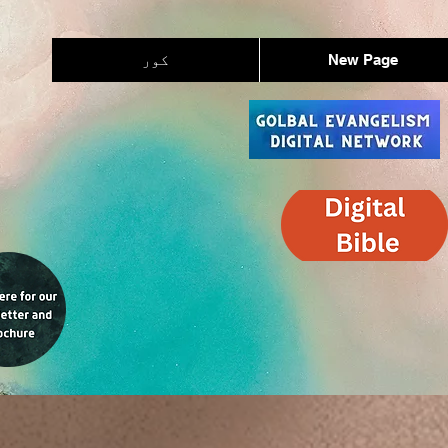
New Page
کور