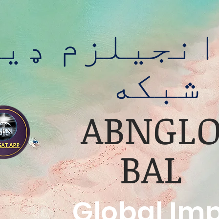
انجیلزم ډی
شبکه
ABNGL
BAL
Global Im