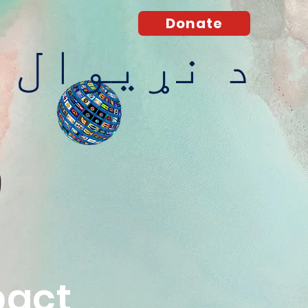
Donate
د نړیوال 
O
pact