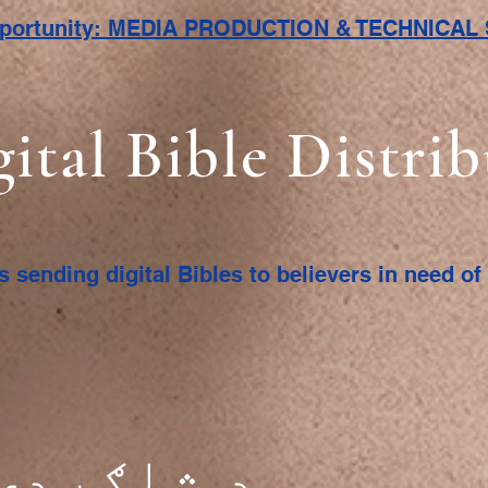
pportunity: MEDIA PRODUCTION & TECHNICA
gital Bible Distri
s sending digital Bibles to believers in need o
د شاګردۍ