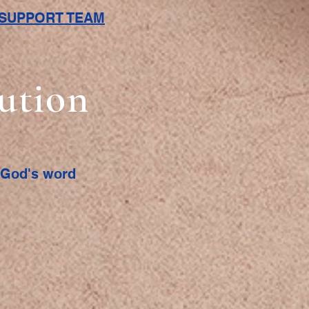
L SUPPORT TEAM
bution
f God's word