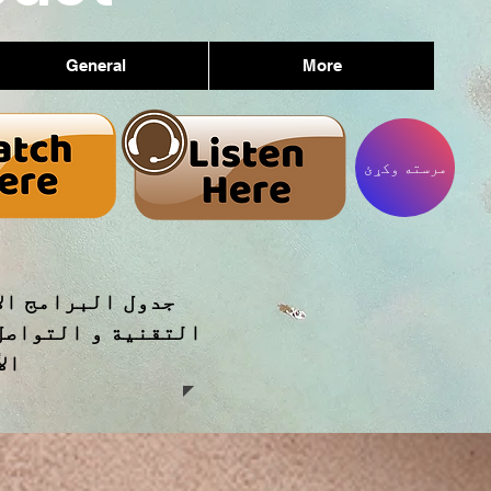
General
More
مرسته وکړئ
جدول البرامج ال
التقنية و التواصل
ال