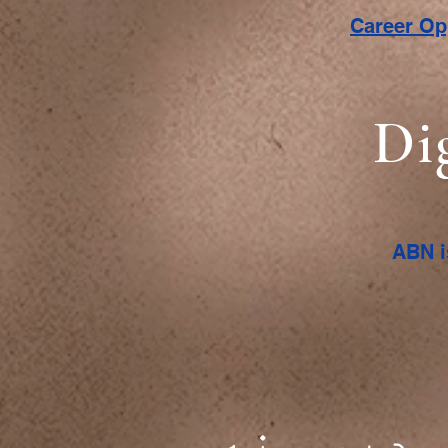
Career O
Di
ABN i
 درسونه