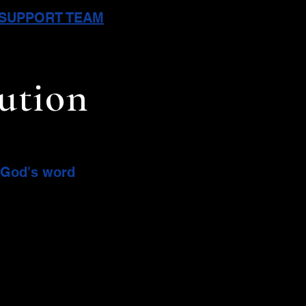
L SUPPORT TEAM
bution
f God's word