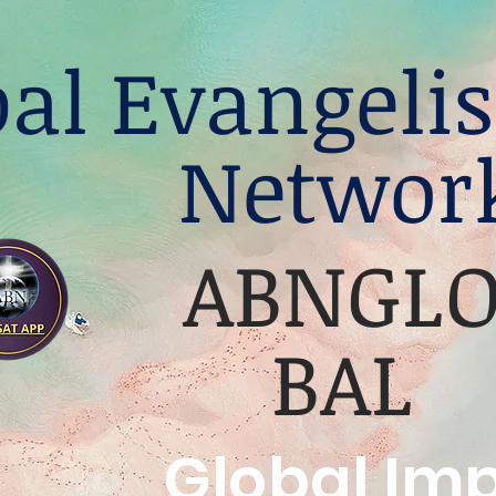
bal Evangelis
Networ
ABNGL
BAL
Global Im