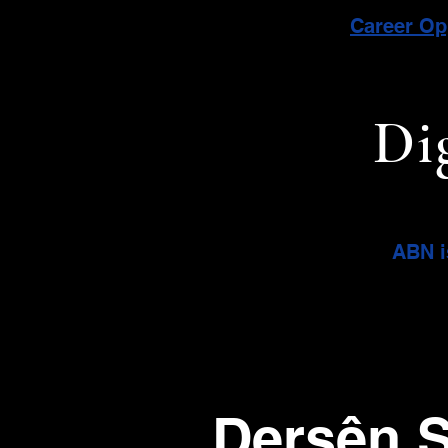
Career O
Di
ABN i
Dersên Ş