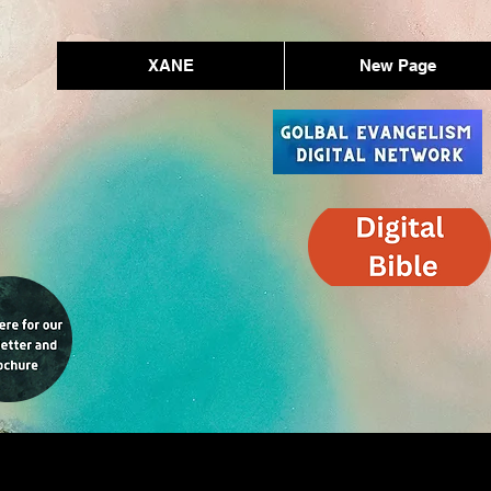
XANE
New Page