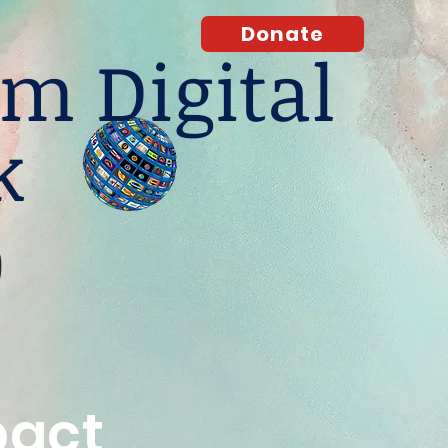
Donate
m Digital
k
O
pact