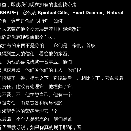
利益，即使我们现在拥有的也会被夺走
，它代表 Spiritual Gifts、Heart Desires、Natural
验。这些是你的“才能”。如何
个人来荣耀他？今天决定花时间继续改进
你确定你表现得像哪个仆人。
？你拥有的东西不是你的——它们是上帝的。首帜
能得到主人的信任，看管他的东西。
里，为他的喜悦成就一番事业。他们
负担或麻烦。他们爱他们的主人，他们觬
回报翻了一番。相比之下，它说最后一。相比之下，它说最后一
的责任。他没有处理它，他埋葬了它。
他不爱。不，他在想自己。他有一个
承担责任，而是责备和侮辱他的
你渴望为祂的荣耀管理它吗？
稣说最后一个仆人是邪恶的！我们是谁
 7 章教导说，如果你真的属于耶稣，音