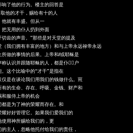
影响了他的行为。楼主的回答是
！取他的才干，赐给有十的人
，他就有丰盛。但从一
。把无用的仆人扔到外面
牙切齿的声音。”那些是对天堂的提及
堂（我们拥有丰富的地方）和与上帝永远禄帝永远
生所做的事情的后果。上帝和/或耶稣是
声称认识并跟随耶稣的人，都是仆亻〬户
。这个比喻中的“才干”是指在
仅仅是在谈论我们用我们的钱做什么。宺
所有的生命、存在、呼吸、金钱、财产和
赐和服侍上帝的机会
切都是为了神的荣耀而存在。和
荣耀好好管理它。如果我们爱我们的
地使用神所赐给我们的，更
们的主人，忽略他托付给我们的责任，