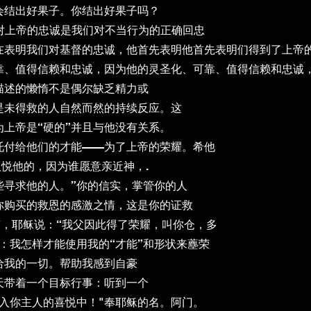
会结出好果子。你结出好果子吗？
们对上帝的忠诚是我们对不当行为的正确回忠
在表明我们对基督的忠诚，他首先表明他首先表明们得到了上帝
靠、值得信赖和忠诚，因为他的灵圣化、可靠、值得信赖和忠诚
描述的懒惰不是偶尔缺乏精力或
是未得救的人自然而然的持续反应。这
上帝是“硬的”并且与他没有关系。
托付给他们的才能——为了上帝的荣耀。希他
能取悦他的，因为谁愿意亲近神，.
些寻求他的人。”你的信实，掌管你的人
你购买的救恩的感激之情，这是你的证救
8 节，耶稣说：“我父因此得了荣耀，叫你仓，多
：我怎样才能使用我的“才能”和形状来薼荣
给我的一切。帮助我感到自豪
天带着一个目标行事：听到一个
入你主人的喜悦中！"奉耶稣的名。阿门。