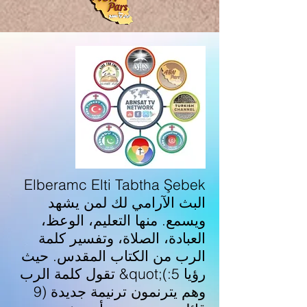
Elberamc Elti Tabtha Şebek
البث الآرامي لك لمن يشهد
ويسمع. منها التعليم، الوعظ،
العبادة، الصلاة، وتفسير كلمة
الرب من الكتاب المقدس. حيث
تقول كلمة الرب &quot;(رؤيا 5:
9) وهم يترنمون ترنيمة جديدة