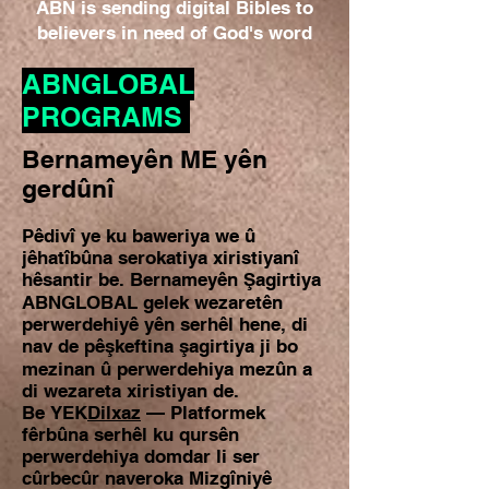
ABN is sending digital Bibles to
believers in need of God's word
ABNGLOBAL
PROGRAMS
Bernameyên ME yên
gerdûnî
Pêdivî ye ku baweriya we û
jêhatîbûna serokatiya xiristiyanî
hêsantir be. Bernameyên Şagirtiya
ABNGLOBAL gelek wezaretên
perwerdehiyê yên serhêl hene, di
nav de pêşkeftina şagirtiya ji bo
mezinan û perwerdehiya mezûn a
di wezareta xiristiyan de.
Be
YEK
Dilxaz
— Platformek
fêrbûna serhêl ku qursên
perwerdehiya domdar li ser
cûrbecûr naveroka Mizgîniyê