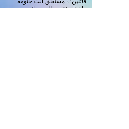
قائلين:« مستحق أنت ختومه
واشتار ختومه لله بدمك من
ولسان وشعلة ولسان وشعب
ولسان وشعب ولسان وشعب
ولسان وشعب ولسان وشعب
ولمة, &quot;