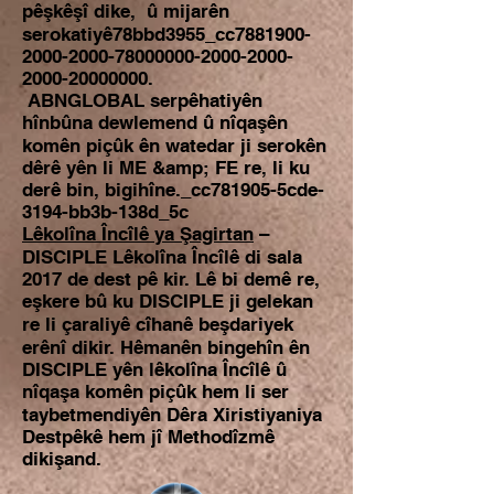
pêşkêşî dike, û mijarên
serokatiyê78bbd3955_cc7881900-
2000-2000-78000000-2000-2000-
2000-20000000.
ABNGLOBAL serpêhatiyên
hînbûna dewlemend û nîqaşên
komên piçûk ên watedar ji serokên
dêrê yên li ME &amp; FE re, li ku
derê bin, bigihîne._cc781905-5cde-
3194-bb3b-138d_5c
Lêkolîna Încîlê ya Şagirtan
–
DISCIPLE Lêkolîna Încîlê di sala
2017 de dest pê kir. Lê bi demê re,
eşkere bû ku DISCIPLE ji gelekan
re li çaraliyê cîhanê beşdariyek
erênî dikir. Hêmanên bingehîn ên
DISCIPLE yên lêkolîna Încîlê û
nîqaşa komên piçûk hem li ser
taybetmendiyên Dêra Xiristiyaniya
Destpêkê hem jî Methodîzmê
dikişand.