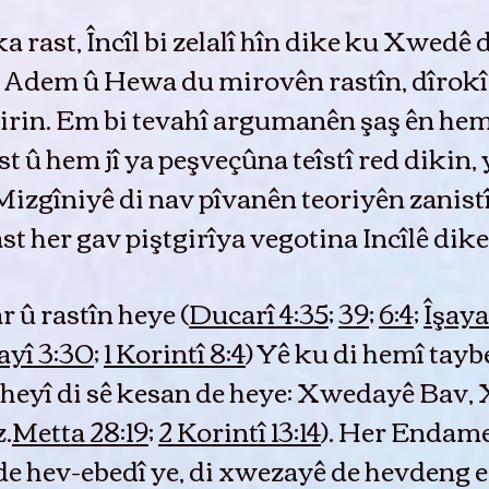
 rast, Încîl bi zelalî hîn dike ku Xwedê d
. Adem û Hewa du mirovên rastîn, dîrokî 
irin. Em bi tevahî argumanên şaş ên he
 û hem jî ya peşveçûna teîstî red dikin, 
izgîniyê di nav pîvanên teoriyên zanistî
ast her gav piştgirîya vegotina Incîlê dik
 û rastîn heye (
Ducarî 4:35
;
39
;
6:4
;
Îşaya
yî 3:30
;
1 Korintî 8:4
) Yê ku di hemî ta
rheyî di sê kesan de heye: Xwedayê Bav
.
Metta 28:19
;
2 Korintî 13:14
). Her Enda
 hev-ebedî ye, di xwezayê de hevdeng e,