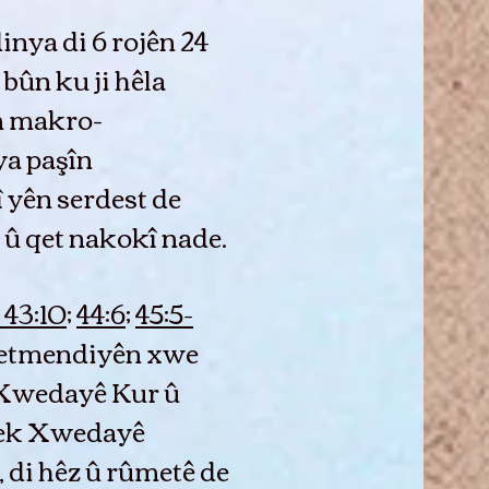
inya di 6 rojên 24
bûn ku ji hêla
m makro-
ya paşîn
 yên serdest de
e û qet nakokî nade.
 43:10
;
44:6
;
45:5-
ybetmendiyên xwe
, Xwedayê Kur û
mek Xwedayê
 di hêz û rûmetê de