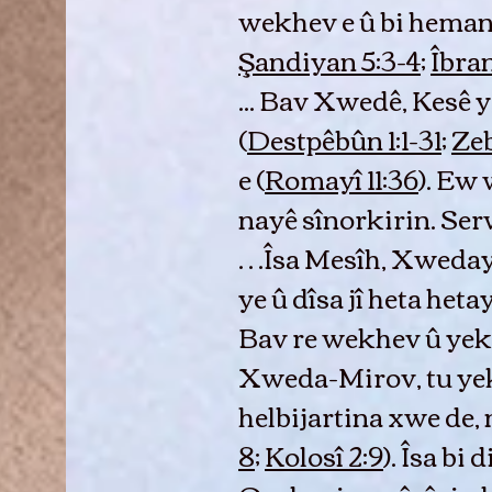
wekhev e û bi heman r
Şandiyan 5:3-4
;
Îbran
... Bav Xwedê, Kesê 
(
Destpêbûn 1:1-31
;
Zeb
e (
Romayî 11:36
). Ew
nayê sînorkirin. Ser
…Îsa Mesîh, Xweday
ye û dîsa jî heta he
Bav re wekhev û yekp
Xweda-Mirov, tu yek
helbijartina xwe de,
8
;
Kolosî 2:9
). Îsa bi