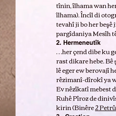
tînin, îlhama wan hem 
îlhama). Încîl di otog
tevahî ji bo her beşê
pargîdaniya Mesîh têr
2. Hermeneutîk
…her çend dibe ku ge
rast dikare hebe. Bê
lê eger ew berovajî h
rêzimanî-dîrokî ya wê
Ev nêzîkatî mebest d
Ruhê Pîroz de dinivîs
kirin (Binêre
2 Petrû