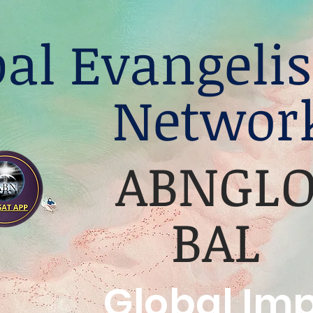
bal Evangelis
Networ
ABNGL
BAL
Global Im