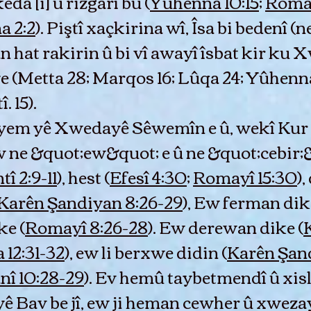
da [i] û rizgarî bû (
Yûhenna 10:15
;
Romay
a 2:2
). Piştî xaçkirina wî, Îsa bi bedenî (n
n hat rakirin û bi vî awayî îsbat kir ku 
 (Metta 28; Marqos 16; Lûqa 24; Yûhenna
. 15).
êyem yê Xwedayê Sêwemîn e û, wekî Kur jî
w ne &quot;ew&quot; e û ne &quot;cebir;
tî 2:9-11
), hest (
Efesî 4:30
;
Romayî 15:30
),
Karên Şandiyan 8:26-29
), Ew ferman dik
ke (
Romayî 8:26-28
). Ew derewan dike (
 12:31-32
), ew li berxwe didin (
Karên Şand
nî 10:28-29
). Ev hemû taybetmendî û xis
 Bav be jî, ew ji heman cewher û xweza