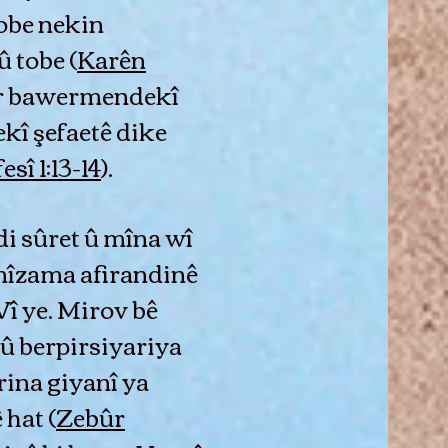
obe nekin
 û tobe (
Karên
i her bawermendekî
ekî şefaetê dike
esî 1:13-14
).
 di sûret û mîna wî
av nîzama afirandinê
î ye. Mirov bê
 û berpirsiyariya
ina giyanî ya
 hat (
Zebûr