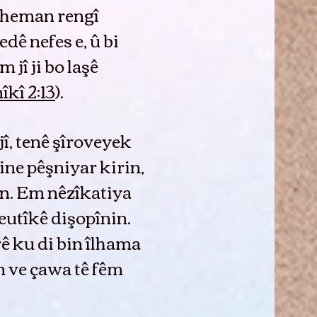
bi heman rengî
edê nefes e, û bi
jî ji bo laşê
îkî 2:13
).
î, tenê şîroveyek
ine pêşniyar kirin,
bin. Em nêzîkatiya
eutîkê dişopînin.
ê ku di bin îlhama
n ve çawa tê fêm