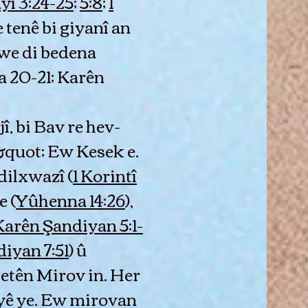
î 3:24-25
;
5:8
;
1
e tenê bi giyanî an
Xwe di bedena
 20-21; Karên
, bi Bav re hev-
&quot; Ew Kesek e.
 dilxwazî (
1 Korintî
e (
Yûhenna 14:26
),
Karên Şandiyan 5:1-
iyan 7:51
) û
letên Mirov in. Her
yê ye. Ew mirovan