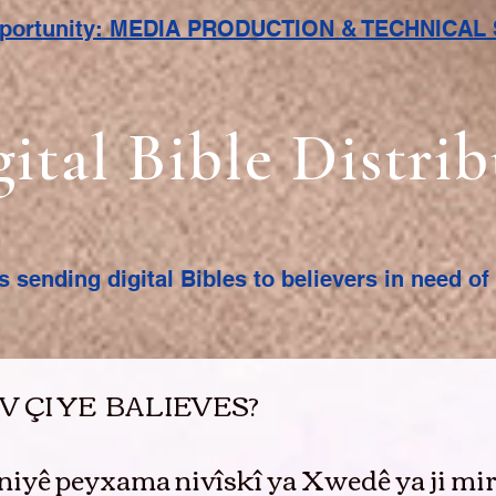
pportunity: MEDIA PRODUCTION & TECHNICA
gital Bible Distri
s sending digital Bibles to believers in need o
 ÇI YE BALIEVES?
niyê peyxama nivîskî ya Xwedê ya ji mi