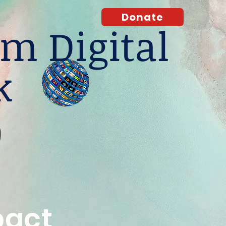
Donate
m Digital
k
O
pact