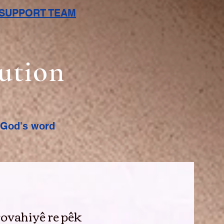
L SUPPORT TEAM
bution
f God's word
rovahiyê re pêk