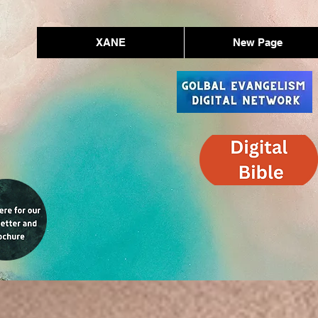
XANE
New Page