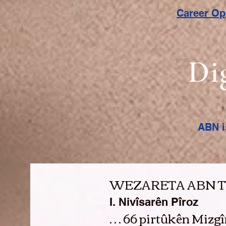
Career O
Di
ABN i
WEZARETA ABN TV
I. Nivîsarên Pîroz
… 66 pirtûkên Mizgî