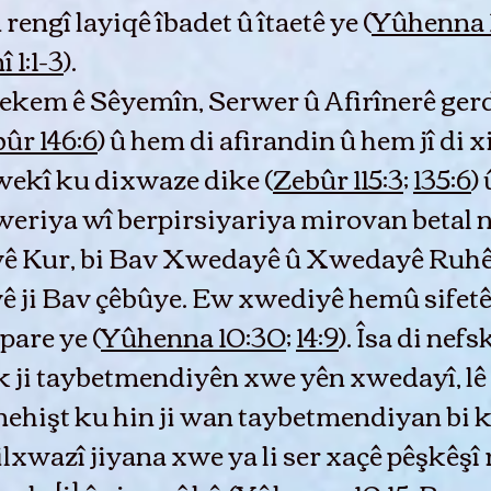
engî layiqê îbadet û îtaetê ye (
Yûhenna 1
î 1:1-3
).
yekem ê Sêyemîn, Serwer û Afirînerê ger
ûr 146:6
) û hem di afirandin û hem jî di 
 wekî ku dixwaze dike (
Zebûr 115:3
;
135:6
)
weriya wî berpirsiyariya mirovan betal n
ê Kur, bi Bav Xwedayê û Xwedayê Ruhê 
tayê ji Bav çêbûye. Ew xwediyê hemû sifet
are ye (
Yûhenna 10:30
;
14:9
). Îsa di ne
 ji taybetmendiyên xwe yên xwedayî, lê 
 nehişt ku hin ji wan taybetmendiyan bi k
 dilxwazî jiyana xwe ya li ser xaçê pêşkêşî