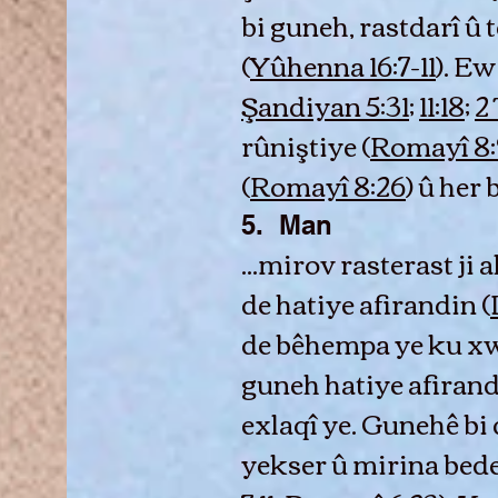
bi guneh, rastdarî 
(
Yûhenna 16:7-11
). Ew
Şandiyan 5:31
;
11:18
;
2
rûniştiye (
Romayî 8:
(
Romayî 8:26
) û her
5. Man
...mirov rasterast ji
de hatiye afirandin (
de bêhempa ye ku xw
guneh hatiye afirand
exlaqî ye. Gunehê b
yekser û mirina bede