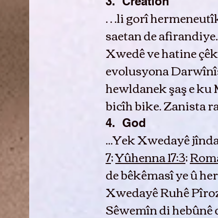
3. Creation
…li gorî hermeneutîka
saetan de afirandiye
Xwedê ve hatine çêk
evolusyona Darwînîst
hewldanek şaş e ku M
bicîh bike. Zanista r
4. God
...Yek Xwedayê jîndar
7
;
Yûhenna 17:3
;
Roma
de bêkêmasî ye û he
Xwedayê Ruhê Pîroz
Sêwemîn di hebûnê de