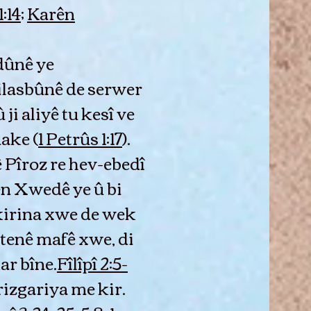
:14
;
Karên
dûnê ye
xilasbûnê de serwer
 û ji aliyê tu kesî ve
ake (
1 Petrûs 1:17
).
Pîroz re hev-ebedî
ên Xwedê ye û bi
fskirina xwe de wek
tenê mafê xwe, di
ar bîne.
Fîlîpî 2:5-
 rizgariya me kir.