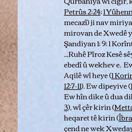
Qurbaniya wî cîgir, ke
Petrûs 2:24
;
1 Yûhenn
mecazî) ji nav miriya
mirovan de Xwedê ye
Şandiyan 1; 9; 1 Korîntî
...Ruhê Pîroz Kesê s
ebedî û wekhev e. E
Aqilê wî heye (
1 Korin
12:7-11
). Ew dipeyive (
Ew hîn dike û dua di
3
), wî çêr kirin (
Metta
heqaret tê kirin (
Îbra
çend ne wek Xwedayê