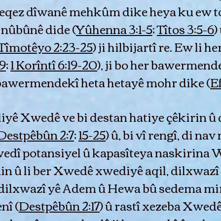
û teqez dîwanê mehkûm dike heya ku ew t
 nûbûnê dide (
Yûhenna 3:1-5
;
Tîtos 3:5-6
)
 Tîmotêyo 2:23-25
) ji hilbijartî re. Ew l
9
;
1 Korîntî 6:19-20
), ji bo her bawermend
 bawermendekî heta hetayê mohr dike (
Ef
 aliyê Xwedê ve bi destan hatiye çêkirin û
Destpêbûn 2:7
;
15-25
) û, bi vî rengî, di n
edî potansiyel û kapasîteya naskirina W
in û li ber Xwedê xwediyê aqil, dilxwazî
i dilxwazî yê Adem û Hewa bû sedema mir
nî (
Destpêbûn 2:17
) û rastî xezeba Xwedê