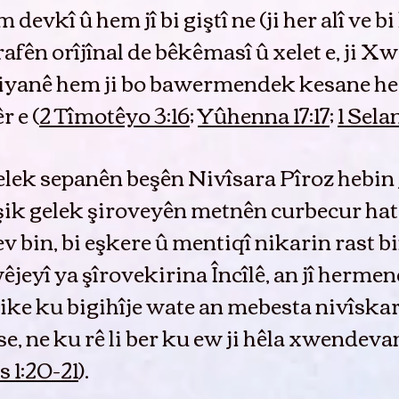
devkî û hem jî bi giştî ne (ji her alî ve 
rafên orîjînal de bêkêmasî û xelet e, ji Xw
 jiyanê hem ji bo bawermendek kesane hem 
 e (
2 Tîmotêyo 3:16
;
Yûhenna 17:17
;
1 Selan
lek sepanên beşên Nivîsara Pîroz hebin j
 şik gelek şiroveyên metnên curbecur hat
ev bin, bi eşkere û mentiqî nikarin rast 
jeyî ya şîrovekirina Încîlê, an jî hermen
ike ku bigihîje wate an mebesta nivîskar
e, ne ku rê li ber ku ew ji hêla xwendeva
s 1:20-21
).