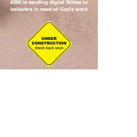
ABN is sending digital Bibles to
believers in need of God's word
+1 248 416 1300
www.abnsat.com
Skrzynka pocztowa
ABN
724 Jezioro
otoczone murem,