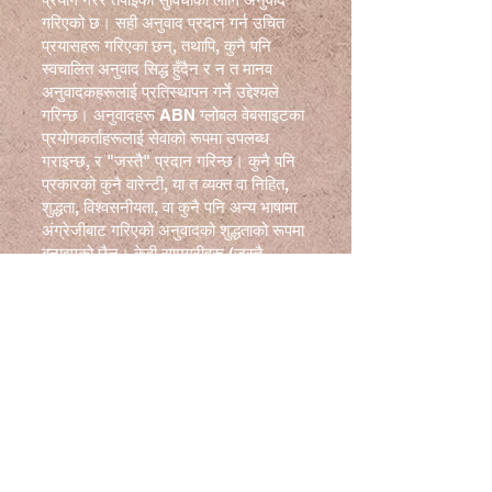
गरिएको छ। सही अनुवाद प्रदान गर्न उचित
प्रयासहरू गरिएका छन्, तथापि, कुनै पनि
स्वचालित अनुवाद सिद्ध हुँदैन र न त मानव
अनुवादकहरूलाई प्रतिस्थापन गर्ने उद्देश्यले
गरिन्छ। अनुवादहरू ABN ग्लोबल वेबसाइटका
प्रयोगकर्ताहरूलाई सेवाको रूपमा उपलब्ध
गराइन्छ, र "जस्तै" प्रदान गरिन्छ। कुनै पनि
प्रकारको कुनै वारेन्टी, या त व्यक्त वा निहित,
शुद्धता, विश्वसनीयता, वा कुनै पनि अन्य भाषामा
अंग्रेजीबाट गरिएको अनुवादको शुद्धताको रूपमा
बनाइएको छैन। केही सामग्रीहरू (जस्तै
छविहरू, भिडियोहरू, फ्ल्यास, आदि) अनुवाद
सफ्टवेयरको सीमितताहरूको कारणले सही रूपमा
अनुवाद नहुन सक्छ।
आधिकारिक पाठ वेबसाइटको अंग्रेजी संस्करण
हो। अनुवादमा सिर्जना गरिएका कुनै पनि
विसंगति वा भिन्नताहरू बाध्यकारी छैनन् र
अनुपालन वा प्रवर्तन उद्देश्यका लागि कुनै कानूनी
प्रभाव छैन। यदि अनुवादित वेबसाइटमा समावेश
जानकारीको शुद्धतासँग सम्बन्धित कुनै प्रश्नहरू