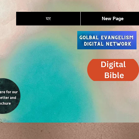
घर
New Page