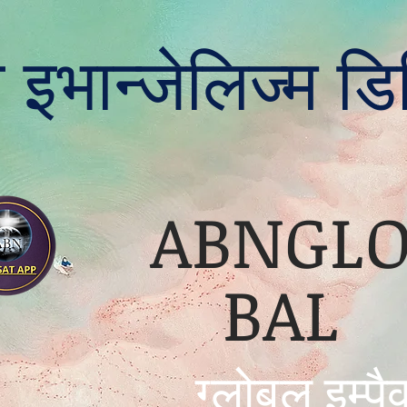
 इभान्जेलिज्म ड
ABNGL
BAL
ग्लोबल इम्पै