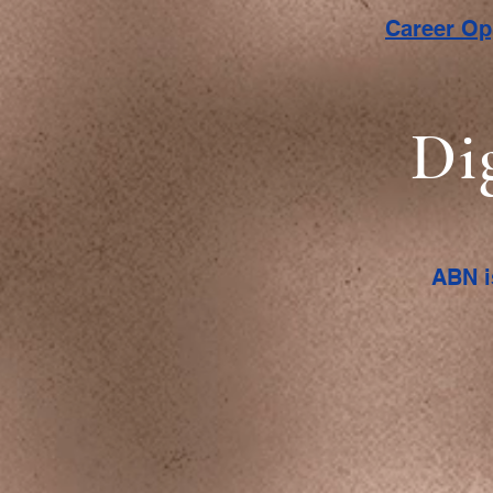
Career O
Di
ABN i