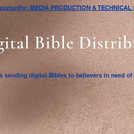
pportunity: MEDIA PRODUCTION & TECHNICA
gital Bible Distri
s sending digital Bibles to believers in need o