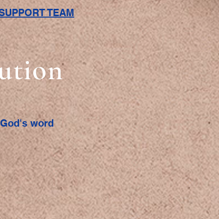
L SUPPORT TEAM
bution
f God's word