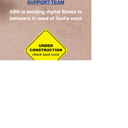
SUPPORT TEAM
ABN is sending digital Bibles to
believers in need of God's word
+1 248 416 1300
www.abnsat.com
ABN私書箱
724ウォールドレイク、