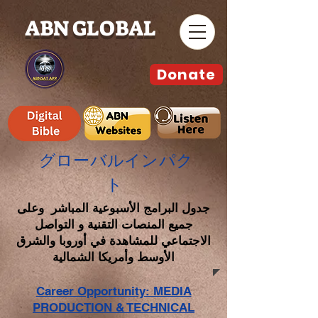
ABN GLOBAL
Donate
グローバルインパク
ト
جدول البرامج الأسبوعية المباشر وعلى
جميع المنصات التقنية و التواصل
الاجتماعي للمشاهدة في أوروبا والشرق
الأوسط وأمريكا الشمالية
Career Opportunity: MEDIA
PRODUCTION & TECHNICAL