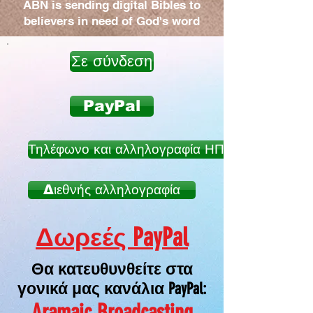
ABN is sending digital Bibles to
believers in need of God's word
Σε σύνδεση
PayPal
Τηλέφωνο και αλληλογραφία ΗΠΑ
Διεθνής αλληλογραφία
Δωρεές PayPal
Θα κατευθυνθείτε στα
γονικά μας κανάλια PayPal:
Aramaic Broadcasting