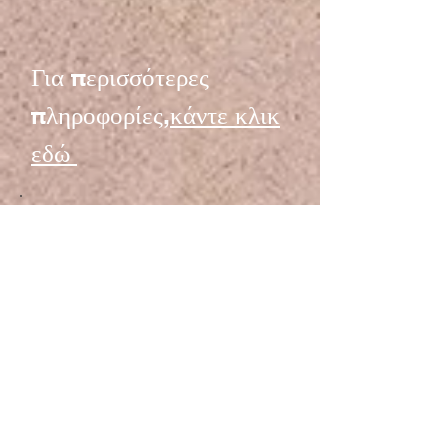
Για περισσότερες
πληροφορίες,
κάντε κλικ
εδώ
Global Media
Mission Officer
Administration
•Πλήρης απασχόληση
Περιγραφή εργασίας
Ο Υπεύθυνος Διαχείρισης της