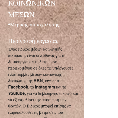
ΚΟΙΝΩΝΙΚΩΝ
ΜΕΣΩΝ
•Μερικής απασχόλησης
Περιγραφή εργασίας
Ένας ειδικός μέσων κοινωνικής
δικτύωσης είναι υπεύθυνος για τη
δημιουργία και τη διαχείριση
περιεχομένου σε όλες τις υπάρχουσες
πλατφόρμες μέσων κοινωνικής
δικτύωσης της ABN, όπως το
Facebook, το Instagram και το
Youtube, για να δημιουργήσει κοινό και
να εξασφαλίσει την αφοσίωση των
θεατών. Ο Ειδικός μπορεί επίσης να
παρακολουθεί τις μετρήσεις του