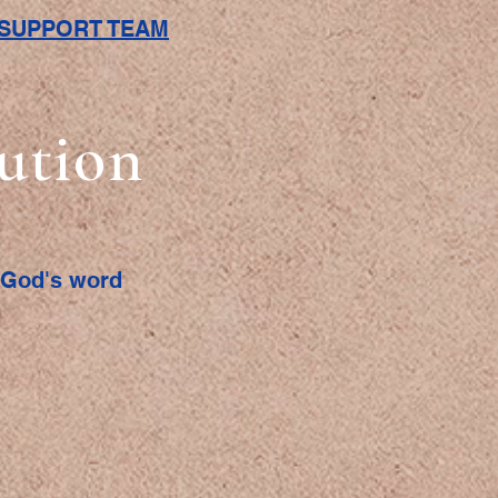
L SUPPORT TEAM
bution
f God's word