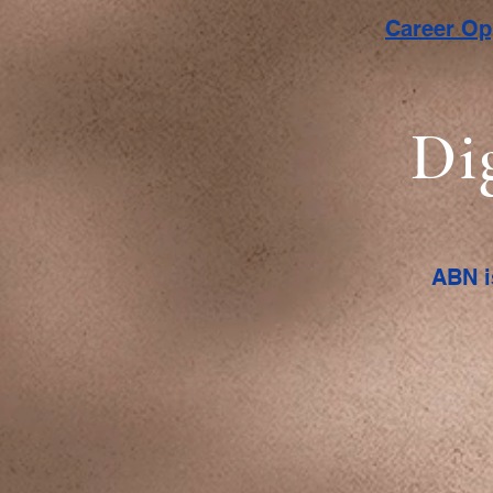
Career O
Di
ABN i