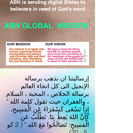
ABN is sending digital Bibles to
believers in need of God's word
ABN GLOBAL MISSION
إرساليتنا ان نذهب برسالة
الإنجيل الى كل انحاء العالم
برسالة الخلاص ، المحبة ، السلام
، والغفران حيث تقول كلمة الله "
إِذاً نَسْعَى كَسُفَرَاءَ عَنِ الْمَسِيحِ،
كَأَنَّ اللهَ يَعِظُ بِنَا. نَطْلُبُ عَنِ
الْمَسِيحِ: تَصَالَحُوا مَعَ اللهِ." ( 2 كو
5 : 20).