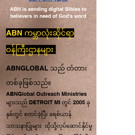
ABN is sending digital Bibles to
believers in need of God's word
ABN ကမ္ဘာလုံးဆိုင်ရာ
ဝန်ကြီးဌာနများ
ABNGLOBAL သည် တံတား
တစ်ခုဖြစ်သည်။
ABNGlobal Outreach Ministries
များသည် DETROIT MI တွင် 2005 ခု
နှစ်တွင် စတင်ခဲ့ပြီး ခရစ်ယာန်
သာသနာပြုများ ထိုသို့လုပ်ဆောင်နိုင်မှု