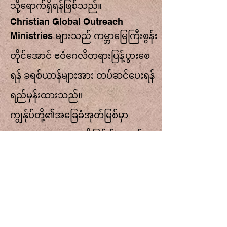
သို့ရောက်ရှိရန်ဖြစ်သည်။
Christian Global Outreach
Ministries များသည် ကမ္ဘာမြေကြီးစွန်း
တိုင်အောင် ဧဝံဂေလိတရားပြန့်ပွားစေ
ရန် ခရစ်ယာန်များအား တပ်ဆင်ပေးရန်
ရည်မှန်းထားသည်။
ကျွန်ုပ်တို့၏အခြေခံအုတ်မြစ်မှာ
Matthew 28:19 “သို့ဖြစ်၍ သွား၍
လူမျိုးအပေါင်းတို့အား သွန်သင်၍
ခမည်းတော်၊ သားတော်၊ သန့်ရှင်းသော
ဝိညာဉ်တော်၏နာမ၌ ဗတ္တိဇံကိုပေး
လျက်၊