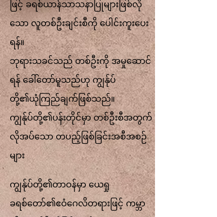
ဖြင့် ခရစ်ယာန်သာသနာပြုများဖြစ်လို
သော လူတစ်ဦးချင်းစီကို ပေါင်းကူးပေး
ရန်။
ဘုရားသခင်သည် တစ်ဦးကို အမှုဆောင်
ရန် ခေါ်တော်မူသည်ဟု ကျွန်ုပ်
တို့၏ယုံကြည်ချက်ဖြစ်သည်။
ကျွန်ုပ်တို့၏ပန်းတိုင်မှာ တစ်ဦးစီအတွက်
လိုအပ်သော တပည့်ဖြစ်ခြင်းအစီအစဉ်
များ
ကျွန်ုပ်တို့၏တာဝန်မှာ ယေရှု
ခရစ်တော်၏ဧဝံဂေလိတရားဖြင့် ကမ္ဘာ