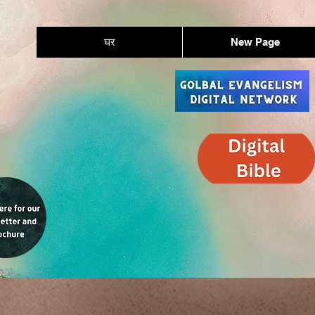
घर
New Page